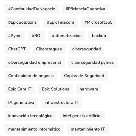
#ContinuidadDeNegocio
#EficienciaOperativa
#EpicSolutions
#EpicTelecom
#Microsoft365
#Pyme
#ROI
automatización
backup
ChatGPT
Ciberataques
ciberseguridad
ciberseguridad empresarial
ciberseguridad pymes
Continuidad de negocio
Copias de Seguridad
Epic Care IT
Epic Solutions
hardware
IA generativa
infraestructura IT
innovación tecnológica
inteligencia artificial
mantenimiento informático
mantenimiento IT