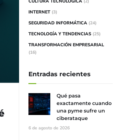
CULTURA TECNOLÓGICA
(2)
INTERNET
(3)
SEGURIDAD INFORMÁTICA
(24)
TECNOLOGÍA Y TENDENCIAS
(25)
TRANSFORMACIÓN EMPRESARIAL
(16)
Entradas recientes
Qué pasa
exactamente cuando
é
una pyme sufre un
ciberataque
6 de agosto de 2026