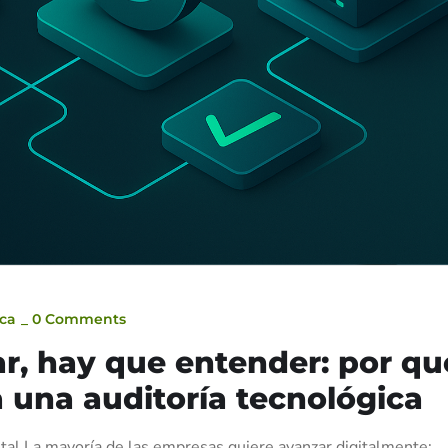
ica
_
0 Comments
r, hay que entender: por qu
 una auditoría tecnológica
ital La mayoría de las empresas quiere avanzar digitalmente: