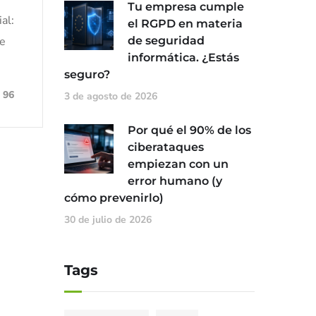
Tu empresa cumple
al:
el RGPD en materia
se
de seguridad
informática. ¿Estás
seguro?
96
3 de agosto de 2026
Por qué el 90% de los
ciberataques
empiezan con un
error humano (y
cómo prevenirlo)
30 de julio de 2026
Tags