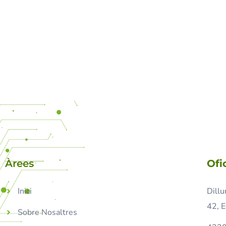
Àrees
Ofi
Inici
Dillu
42, E
Sobre Nosaltres