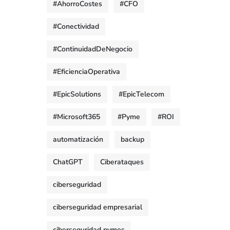
#AhorroCostes
#CFO
#Conectividad
#ContinuidadDeNegocio
#EficienciaOperativa
#EpicSolutions
#EpicTelecom
#Microsoft365
#Pyme
#ROI
automatización
backup
ChatGPT
Ciberataques
ciberseguridad
ciberseguridad empresarial
ciberseguridad pymes