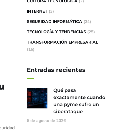
CULTURA TECNOLÓGICA
(2)
INTERNET
(3)
SEGURIDAD INFORMÁTICA
(24)
TECNOLOGÍA Y TENDENCIAS
(25)
TRANSFORMACIÓN EMPRESARIAL
(16)
Entradas recientes
u
Qué pasa
exactamente cuando
una pyme sufre un
ciberataque
6 de agosto de 2026
guridad.