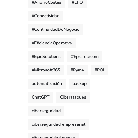
#AhorroCostes
#CFO
#Conectividad
#ContinuidadDeNegocio
#EficienciaOperativa
#EpicSolutions
#EpicTelecom
#Microsoft365
#Pyme
#ROI
automatización
backup
ChatGPT
Ciberataques
ciberseguridad
ciberseguridad empresarial
ciberseguridad pymes