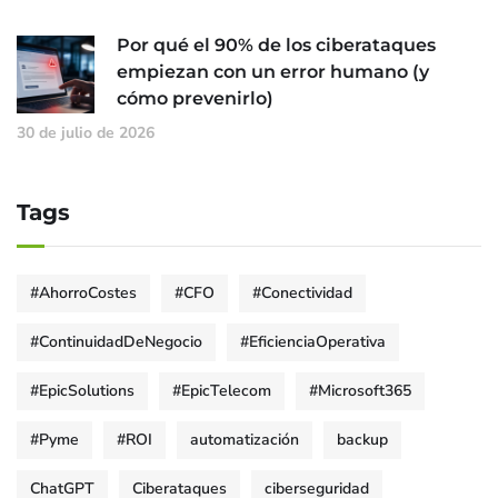
Por qué el 90% de los ciberataques
empiezan con un error humano (y
cómo prevenirlo)
30 de julio de 2026
Tags
#AhorroCostes
#CFO
#Conectividad
#ContinuidadDeNegocio
#EficienciaOperativa
#EpicSolutions
#EpicTelecom
#Microsoft365
#Pyme
#ROI
automatización
backup
ChatGPT
Ciberataques
ciberseguridad