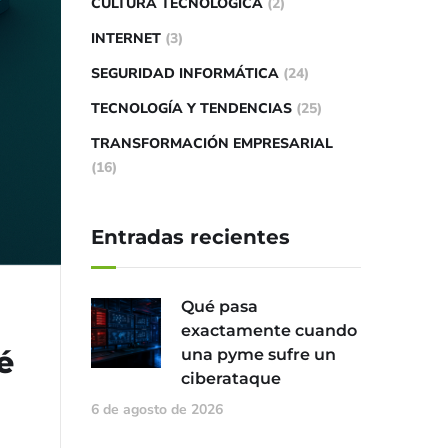
CULTURA TECNOLÓGICA
(2)
INTERNET
(3)
SEGURIDAD INFORMÁTICA
(24)
TECNOLOGÍA Y TENDENCIAS
(25)
TRANSFORMACIÓN EMPRESARIAL
(16)
Entradas recientes
Qué pasa
exactamente cuando
é
una pyme sufre un
ciberataque
6 de agosto de 2026