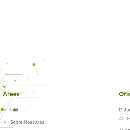
Àrees
Ofi
Inici
Dillu
42, E
Sobre Nosaltres