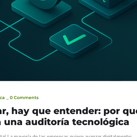
ica
_
0 Comments
r, hay que entender: por qu
 una auditoría tecnológica
ital La mayoría de las empresas quiere avanzar digitalmente: