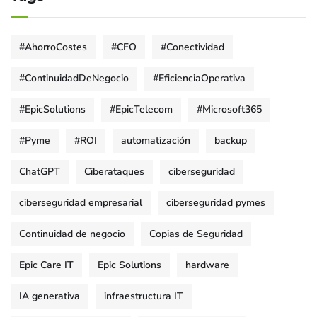
#AhorroCostes
#CFO
#Conectividad
#ContinuidadDeNegocio
#EficienciaOperativa
#EpicSolutions
#EpicTelecom
#Microsoft365
#Pyme
#ROI
automatización
backup
ChatGPT
Ciberataques
ciberseguridad
ciberseguridad empresarial
ciberseguridad pymes
Continuidad de negocio
Copias de Seguridad
Epic Care IT
Epic Solutions
hardware
IA generativa
infraestructura IT