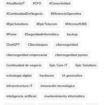
#AuditoríaIT
#CFO
#Conectividad
#ContinuidadDeNegocio
#EficienciaOperativa
#EpicSolutions
#EpicTelecom
#Microsoft365
#Pyme
#SeguridadInformática
backup
ChatGPT
Ciberataques
ciberseguridad
ciberseguridad empresarial
ciberseguridad pymes
Continuidad de negocio
Epic Care IT
Epic Solutions
estrategia digital
hardware
IA generativa
infraestructura IT
innovación tecnológica
inteligencia artificial
mantenimiento informático