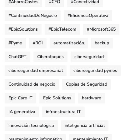
#AhorroCostes
#CFO
#Conectividad
#ContinuidadDeNegocio
#EficienciaOperativa
#EpicSolutions
#EpicTelecom
#Microsoft365
#Pyme
#ROI
automatización
backup
ChatGPT
Ciberataques
ciberseguridad
ciberseguridad empresarial
ciberseguridad pymes
Continuidad de negocio
Copias de Seguridad
Epic Care IT
Epic Solutions
hardware
IA generativa
infraestructura IT
innovación tecnológica
inteligencia artificial
mantenimiento informático
mantenimiento IT