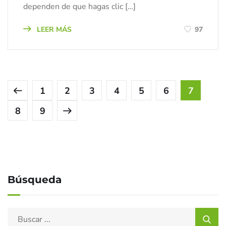
dependen de que hagas clic […]
LEER MÁS
97
1
2
3
4
5
6
7
8
9
Búsqueda