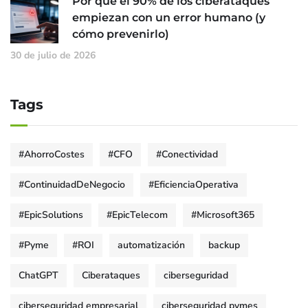
Por qué el 90% de los ciberataques
empiezan con un error humano (y
cómo prevenirlo)
30 de julio de 2026
Tags
#AhorroCostes
#CFO
#Conectividad
#ContinuidadDeNegocio
#EficienciaOperativa
#EpicSolutions
#EpicTelecom
#Microsoft365
#Pyme
#ROI
automatización
backup
ChatGPT
Ciberataques
ciberseguridad
ciberseguridad empresarial
ciberseguridad pymes