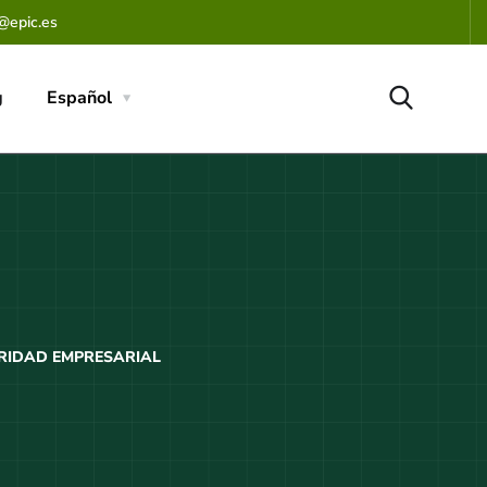
@epic.es
g
Español
URIDAD EMPRESARIAL