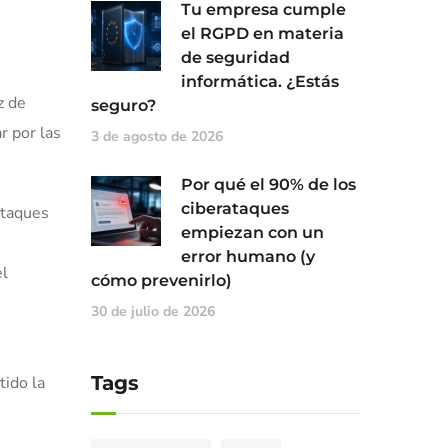
Tu empresa cumple
el RGPD en materia
de seguridad
informática. ¿Estás
z de
seguro?
r por las
3 de agosto de 2026
Por qué el 90% de los
ciberataques
ataques
empiezan con un
error humano (y
el
cómo prevenirlo)
30 de julio de 2026
Tags
tido la