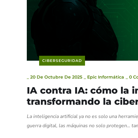
CIBERSEGURIDAD
_
20 De Octubre De 2025
_
Epic Informática
_
0 C
IA contra IA: cómo la in
transformando la cibe
La inteligencia artificial ya no es solo una herram
guerra digital, las máquinas no solo protegen… ta