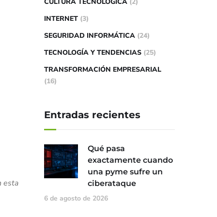
CULTURA TECNOLÓGICA
(2)
INTERNET
(3)
SEGURIDAD INFORMÁTICA
(24)
TECNOLOGÍA Y TENDENCIAS
(25)
TRANSFORMACIÓN EMPRESARIAL
(16)
Entradas recientes
Qué pasa
exactamente cuando
una pyme sufre un
n esta
ciberataque
6 de agosto de 2026