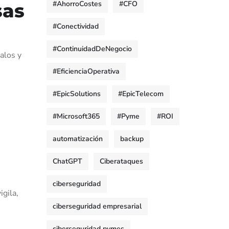
#AhorroCostes
#CFO
sas
#Conectividad
#ContinuidadDeNegocio
alos y
#EficienciaOperativa
#EpicSolutions
#EpicTelecom
#Microsoft365
#Pyme
#ROI
automatización
backup
ChatGPT
Ciberataques
ciberseguridad
igila,
ciberseguridad empresarial
ciberseguridad pymes