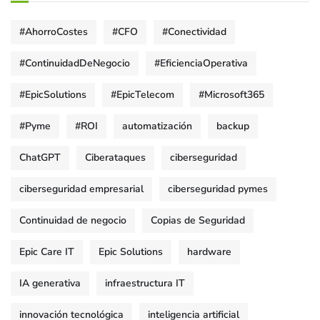
#AhorroCostes
#CFO
#Conectividad
#ContinuidadDeNegocio
#EficienciaOperativa
#EpicSolutions
#EpicTelecom
#Microsoft365
#Pyme
#ROI
automatización
backup
ChatGPT
Ciberataques
ciberseguridad
ciberseguridad empresarial
ciberseguridad pymes
Continuidad de negocio
Copias de Seguridad
Epic Care IT
Epic Solutions
hardware
IA generativa
infraestructura IT
innovación tecnológica
inteligencia artificial