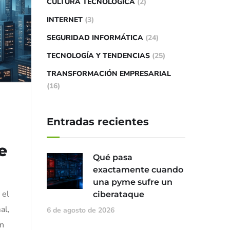
CULTURA TECNOLÓGICA
(2)
INTERNET
(3)
SEGURIDAD INFORMÁTICA
(24)
TECNOLOGÍA Y TENDENCIAS
(25)
TRANSFORMACIÓN EMPRESARIAL
(16)
Entradas recientes
e
Qué pasa
exactamente cuando
una pyme sufre un
 el
ciberataque
al,
6 de agosto de 2026
an