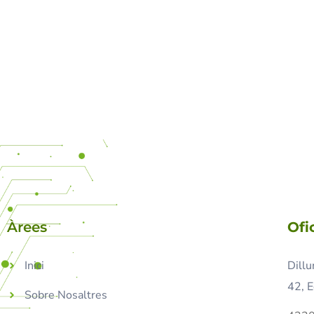
Àrees
Ofi
Inici
Dillu
42, E
Sobre Nosaltres