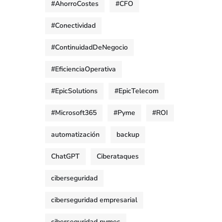
#AhorroCostes
#CFO
#Conectividad
#ContinuidadDeNegocio
#EficienciaOperativa
#EpicSolutions
#EpicTelecom
#Microsoft365
#Pyme
#ROI
automatización
backup
ChatGPT
Ciberataques
ciberseguridad
ciberseguridad empresarial
ciberseguridad pymes