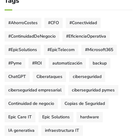
Tags
#AhorroCostes
#CFO
#Conectividad
#ContinuidadDeNegocio
#EficienciaOperativa
#EpicSolutions
#EpicTelecom
#Microsoft365
#Pyme
#ROI
automatización
backup
ChatGPT
Ciberataques
ciberseguridad
ciberseguridad empresarial
ciberseguridad pymes
Continuidad de negocio
Copias de Seguridad
Epic Care IT
Epic Solutions
hardware
IA generativa
infraestructura IT