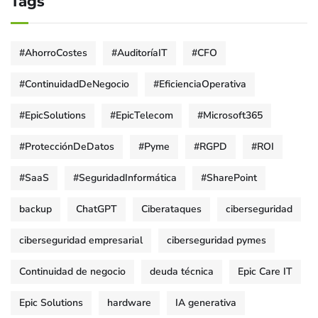
Tags
#AhorroCostes
#AuditoríaIT
#CFO
#ContinuidadDeNegocio
#EficienciaOperativa
#EpicSolutions
#EpicTelecom
#Microsoft365
#ProtecciónDeDatos
#Pyme
#RGPD
#ROI
#SaaS
#SeguridadInformática
#SharePoint
backup
ChatGPT
Ciberataques
ciberseguridad
ciberseguridad empresarial
ciberseguridad pymes
Continuidad de negocio
deuda técnica
Epic Care IT
Epic Solutions
hardware
IA generativa