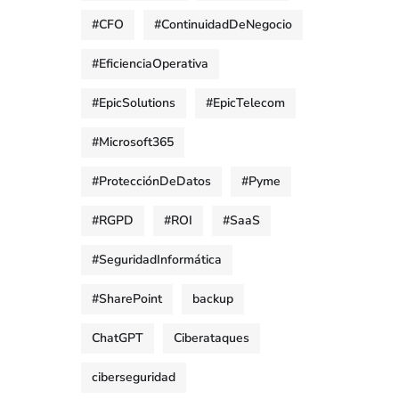
#CFO
#ContinuidadDeNegocio
#EficienciaOperativa
#EpicSolutions
#EpicTelecom
#Microsoft365
#ProtecciónDeDatos
#Pyme
#RGPD
#ROI
#SaaS
#SeguridadInformática
#SharePoint
backup
ChatGPT
Ciberataques
ciberseguridad