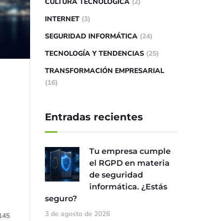
CULTURA TECNOLÓGICA
(2)
INTERNET
(3)
SEGURIDAD INFORMÁTICA
(24)
TECNOLOGÍA Y TENDENCIAS
(25)
TRANSFORMACIÓN EMPRESARIAL
(16)
Entradas recientes
Tu empresa cumple
el RGPD en materia
de seguridad
informática. ¿Estás
seguro?
3 de agosto de 2026
145