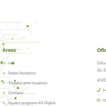
Àrees
Ofi
Inici
Dillu
42, E
Sobre Nosaltres
4320
Treballa amb nosaltres
(
Contacte
c
Ajudes programa Kit Digital