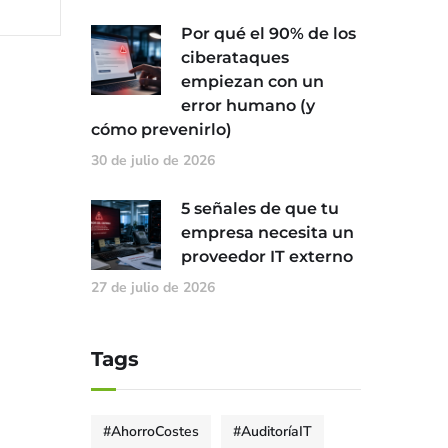
Por qué el 90% de los
ciberataques
empiezan con un
error humano (y
cómo prevenirlo)
30 de julio de 2026
5 señales de que tu
empresa necesita un
proveedor IT externo
27 de julio de 2026
Tags
#AhorroCostes
#AuditoríaIT